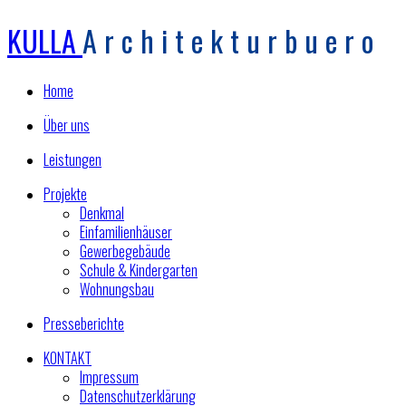
KULLA
Architekturbuero
Home
Über uns
Leistungen
Projekte
Denkmal
Einfamilienhäuser
Gewerbegebäude
Schule & Kindergarten
Wohnungsbau
Presseberichte
KONTAKT
Impressum
Datenschutzerklärung